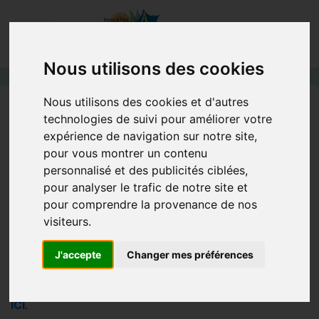
Nous utilisons des cookies
Nous utilisons des cookies et d'autres
Accueil
Documentation
Les moulins à eau
technologies de suivi pour améliorer votre
Les moulins à eau
expérience de navigation sur notre site,
pour vous montrer un contenu
personnalisé et des publicités ciblées,
LES MOULINS A EAU
pour analyser le trafic de notre site et
pour comprendre la provenance de nos
Le document s'affichera au format PDF (
Acrobat
visiteurs.
Reader
). Une fois affiché à l'écran, vous pourrez le
sauvegarder sur votre disque dur pour un affichage et
J'accepte
Changer mes préférences
une impression ultérieurs.
Pour télécharger le document au format PDF, cliquez
ICI
.