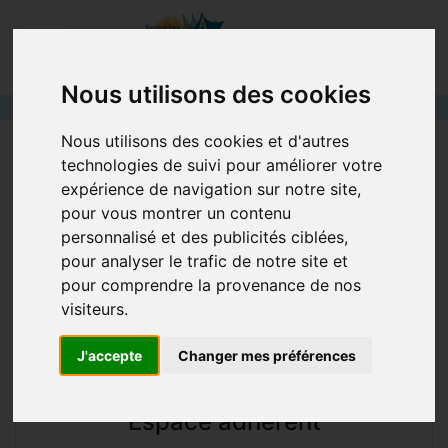
Nous utilisons des cookies
Nous utilisons des cookies et d'autres
Accueil
Circulaires
C. 25/01/2010 Restauration de la continuité écologique
technologies de suivi pour améliorer votre
expérience de navigation sur notre site,
C. 25/01/2010 Restauration de la
pour vous montrer un contenu
continuité écologique
personnalisé et des publicités ciblées,
pour analyser le trafic de notre site et
pour comprendre la provenance de nos
Circulaire 2010-01-25
visiteurs.
Restauration de la continuité écologique
J'accepte
Changer mes préférences
Télécharger le fichier au format PDF
.
Espace adhérent