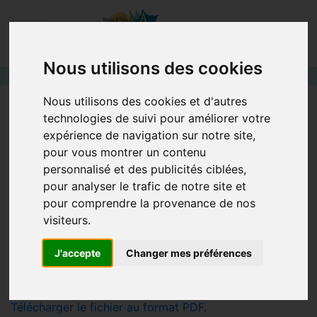
Nous utilisons des cookies
Nous utilisons des cookies et d'autres
Accueil
Circulaires
C. 17/09/2009 Procédure de révision des classements des
technologies de suivi pour améliorer votre
cours d'eau
expérience de navigation sur notre site,
pour vous montrer un contenu
C. 17/09/2009 Procédure de
personnalisé et des publicités ciblées,
révision des classements des cours
pour analyser le trafic de notre site et
d'eau
pour comprendre la provenance de nos
visiteurs.
Circulaire 2009-09-17
J'accepte
Changer mes préférences
Procédure de révision des classements
des cours d'eau
Télécharger le fichier au format PDF
.